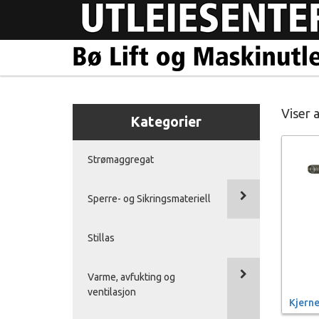
Viser a
Kategorier
Strømaggregat
Sperre- og Sikringsmateriell
Stillas
Varme, avfukting og
ventilasjon
Kjern