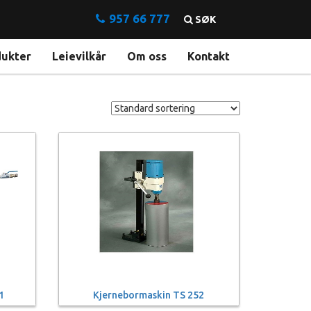
957 66 777
SØK
dukter
Leievilkår
Om oss
Kontakt
1
Kjernebormaskin TS 252