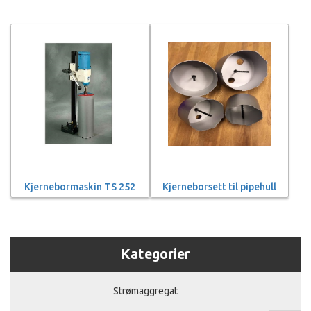
Kjernebormaskin TS 252
Kjerneborsett til pipehull
Kategorier
Strømaggregat