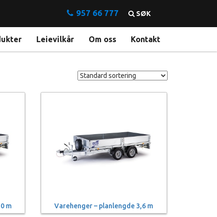
957 66 777
SØK
dukter
Leievilkår
Om oss
Kontakt
,0 m
Varehenger – planlengde 3,6 m