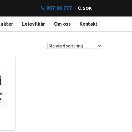
957 66 777
SØK
dukter
Leievilkår
Om oss
Kontakt