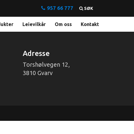
957 66 777
SØK
dukter
Leievilkår
Om oss
Kontakt
Adresse
Torshølvegen 12,
3810 Gvarv