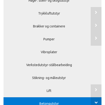
Hage-. stein- og skogsutstyr
Trykkluftutstyr
Brakker og containere
Pumper
Vibroplater
Verkstedutstyr-stålbearbeiding
Stikning- og måleutstyr
Lift
Betongutstyr