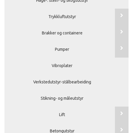
Hage-. stein- og skogsutstyr
Trykkluftutstyr
Brakker og containere
Pumper
Vibroplater
Verkstedutstyr-stålbearbeiding
Stikning- og måleutstyr
Lift
Betongutstyr