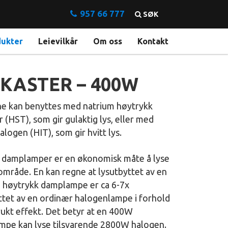
957 66 777
SØK
dukter
Leievilkår
Om oss
Kontakt
SKASTER – 400W
e kan benyttes med natrium høytrykk
r (HST), som gir gulaktig lys, eller med
alogen (HIT), som gir hvitt lys.
 damplamper er en økonomisk måte å lyse
område. En kan regne at lysutbyttet av en
 høytrykk damplampe er ca 6-7x
ttet av en ordinær halogenlampe i forhold
brukt effekt. Det betyr at en 400W
pe kan lyse tilsvarende 2800W halogen.