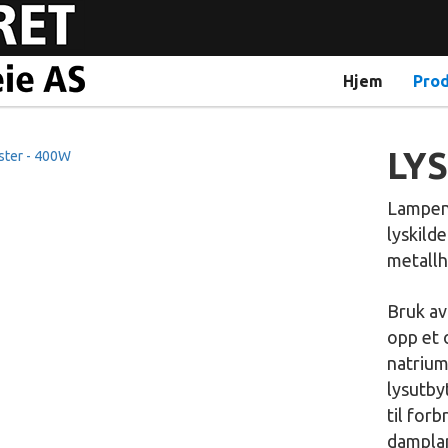
Hjem
Pro
LY
Lampen
lyskilde
metallh
Bruk av
opp et 
natrium
lysutby
til for
damplam