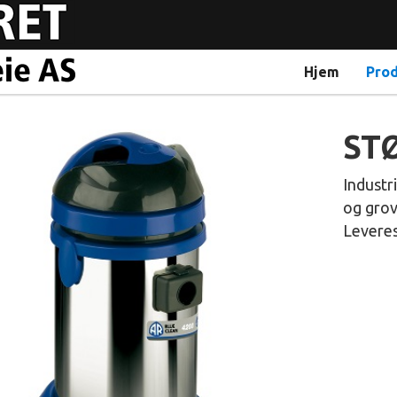
Hjem
Pro
ST
Industr
og grov
Leveres