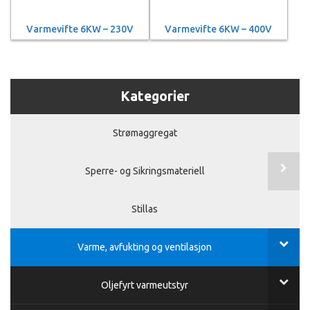
Varmevifte 6KW – 230V
Varmevifte 6KW – 400V
Kategorier
Strømaggregat
Sperre- og Sikringsmateriell
Stillas
Varme, avfukting og ventilasjon
Oljefyrt varmeutstyr