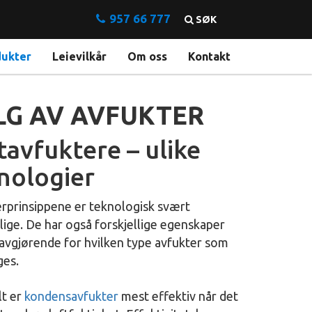
957 66 777
SØK
dukter
Leievilkår
Om oss
Kontakt
LG AV AVFUKTER
tavfuktere – ulike
nologier
rprinsippene er teknologisk svært
llige. De har også forskjellige egenskaper
avgjørende for hvilken type avfukter som
ges.
lt er
kondensavfukter
mest effektiv når det