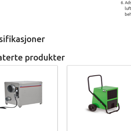
Ads
luf
beh
sifikasjoner
aterte produkter