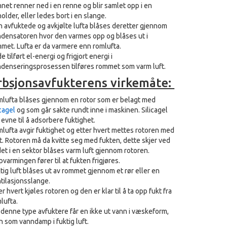
net renner ned i en renne og blir samlet opp i en
older, eller ledes bort i en slange.
 avfuktede og avkjølte lufta blåses deretter gjennom
densatoren hvor den varmes opp og blåses ut i
met. Lufta er da varmere enn romlufta.
e tilført el-energi og frigjort energi i
denseringsprosessen tilføres rommet som varm luft.
rbsjonsavfukterens virkemåte:
lufta blåses gjennom en rotor som er belagt med
icagel
og som går sakte rundt inne i maskinen. Silicagel
 evne til å adsorbere fuktighet.
lufta avgir fuktighet og etter hvert mettes rotoren med
t. Rotoren må da kvitte seg med fukten, dette skjer ved
det i en sektor blåses varm luft gjennom rotoren.
varmingen fører til at fukten frigjøres.
tig luft blåses ut av rommet gjennom et rør eller en
tilasjonsslange.
er hvert kjøles rotoren og den er klar til å ta opp fukt fra
lufta.
 denne type avfuktere får en ikke ut vann i væskeform,
 som vanndamp i fuktig luft.