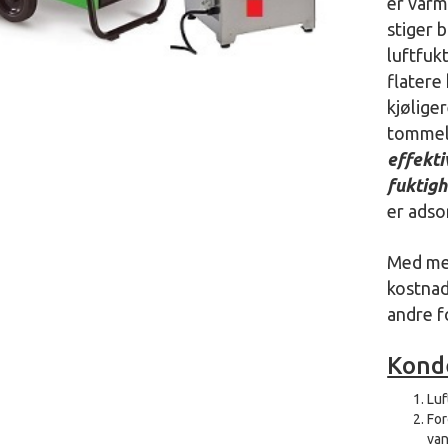
er varm
stiger 
luftfuk
flatere
kjølige
tommel
effekti
fuktig
er adso
Med mes
kostnad
andre f
Kond
Luf
For
van