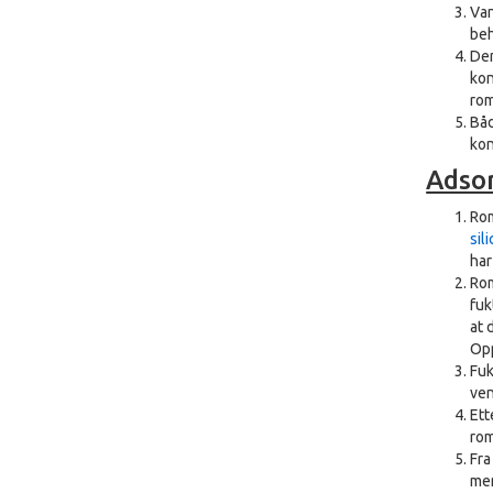
Van
beh
Den
kon
rom
Båd
kon
Adso
Rom
sil
har
Rom
fuk
at 
Opp
Fuk
ven
Ett
rom
Fra
men