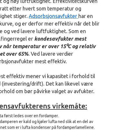
t og høy luftfuktighet. Effektivitetskurven
bratt etter hvert som temperatur og
tighet stiger.
Adsorbsjonsavfukter
har en
 kurve, og er derfor mer effektiv når det blir
re og ved lavere luftfuktighet. Som en
fingerregel er
kondesavfukter mest
v når temperatur er over 15⁰C og relativ
het over 65%
. Ved lavere verdier
rbsjonavfukter mest effektiv.
t effektiv mener vi kapasitet i forhold til
 (investering/drift). Det kan likevel være
orhold om bør påvirke valget av avfukter.
ensavfukterens virkemåte:
ta først ledes over en fordamper.
damperen er kald og kjøler lufta ned slik at en del av
net som er i lufta kondenser på fordamperlamellene.