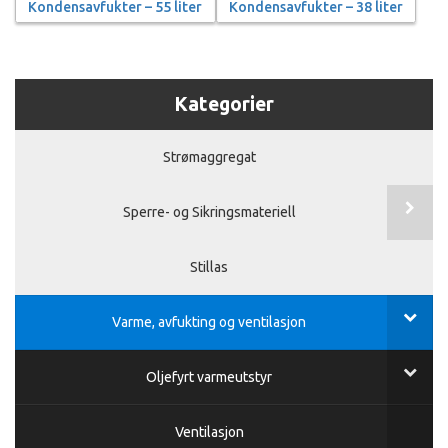
Kondensavfukter – 55 liter
Kondensavfukter – 38 liter
Kategorier
Strømaggregat
Sperre- og Sikringsmateriell
Stillas
Varme, avfukting og ventilasjon
Oljefyrt varmeutstyr
Ventilasjon